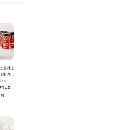
에스프레소
개 개당
0ml × 10
482원)
고가 근접
0원