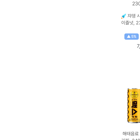
쟈뎅 
이즐넛, 23
230ml × 
10개
▲ 5%
7
해태음료 