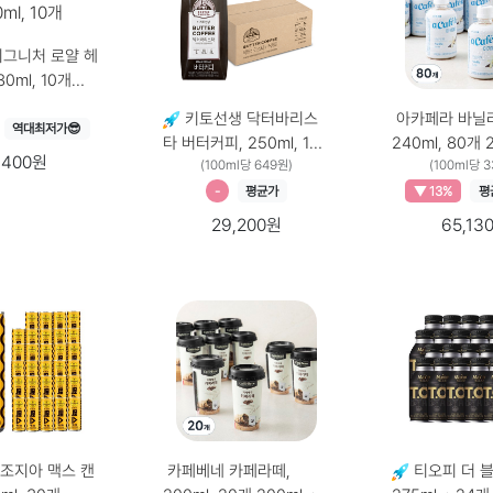
시그니처 로얄 헤
0ml, 10개
10개, 230ml ×
키토선생 닥터바리스
아카페라 바닐
역대최저가😎
타 버터커피, 250ml, 18
240ml, 80개 240ml ×
,400원
개 개당 용량 × 총 수량,
(100ml당 649원)
80개
(100ml당 
250ml × 18개
-
평균가
▼ 13%
평
29,200원
65,13
조지아 맥스 캔
카페베네 카페라떼,
티오피 더 