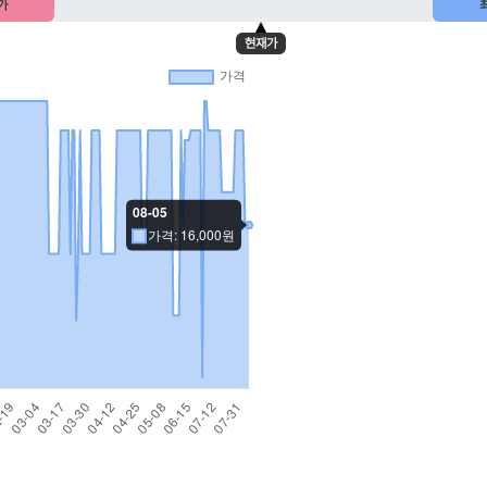
가
현재가