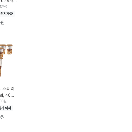
 × 24개,
 × 24개
17원)
최저가😎
0원
로스터리
l, 40개
500원)
균가 이하
0원