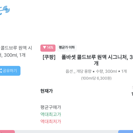
▼ 14%
평균가 이하
[쿠팡]
폴바셋 콜드브루 원액 시그니처, 300
개
공유하기
옵션 _ 개당 용량 × 수량, 300ml × 1개
(100ml당 6,300원)
현재가
평균구매가
역대최고가
역대최저가