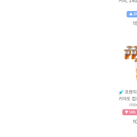
커피, 240
240ml ×
▲ 3
1
프렌치
키아또 컵커
10개 
(100
▼ 14%
1