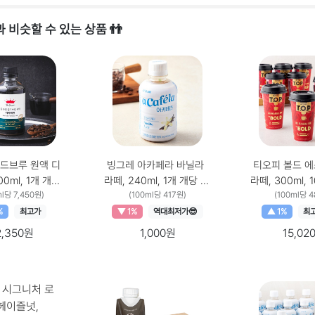
 비슷할 수 있는 상품 👬
드브루 원액 디
빙그레 아카페라 바닐라
티오피 볼드 
ml, 1개 개당
라떼, 240ml, 1개 개당 용
라떼, 300ml, 10
, 300ml × 1
ml당 7,450원)
량 × 수량, 240ml × 1개
(100ml당 417원)
용량 × 수량, 30
(100ml당 
개
%
최고가
▼ 1%
역대최저가😎
▲ 1%
최
2,350원
1,000원
15,02