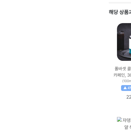
해당 상품과
폴바셋 콜
카페인, 300
용량 × 수량
(100
개
▲ 4
2