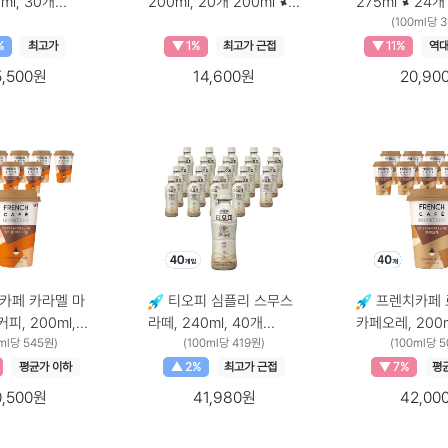
ml, 30개
200ml, 20개 200ml ×
275ml × 24개
 30개
20개
275ml × 24개
(100ml당 3
%
최고가
▼ 1%
최고가 근접
▼ 11%
역대
5,500원
14,600원
20,90
카페 카라멜 마
티오피 심플리 스무스
프렌치카페 
피, 200ml,
라떼, 240ml, 40개
카페오레, 200m
200ml × 10개
ml당 545원)
240ml × 40개
(100ml당 419원)
200ml × 40개
(100ml당 
평균가 이하
▲ 2%
최고가 근접
▼ 7%
평
0,500원
41,980원
42,00