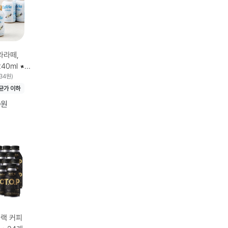
라라떼,
334원)
균가 이하
0원
블랙 커피