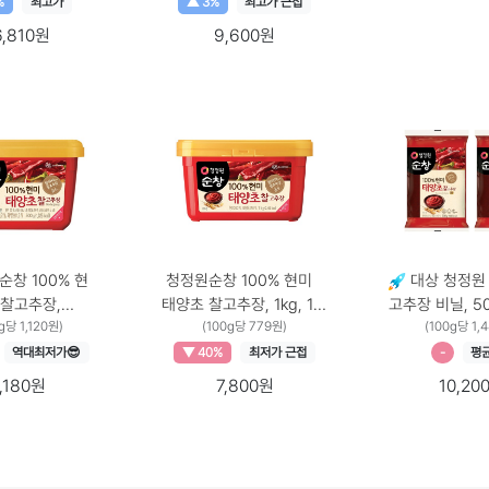
%
최고가
▲ 3%
최고가 근접
6,810원
9,600원
창 100% 현
청정원순창 100% 현미
대상 청정원
 찰고추장,
태양초 찰고추장, 1kg, 1개
고추장 비닐, 50
g당 1,120원)
500g, 1개 500g × 1개
1kg × 1개
(100g당 779원)
500g × 2개
(100g당 1,
역대최저가😎
▼ 40%
최저가 근접
-
평
,180원
7,800원
10,20