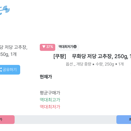
▼ 37%
역대최저가😎
[쿠팡]
무화당 저당 고추장, 250g, 
옵션 _ 개당 중량 × 수량, 250g × 1개
공유하기
현재가
평균구매가
역대최고가
역대최저가
가