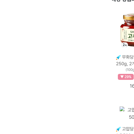
무화당 
(100
▼ 29%
1
고맙당 