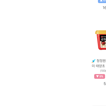
▲ 6
1
청정원순
미 태양초
(100
▼ 9%
5