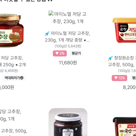
마이노멀 저당 고추장,
230g, 1개 개당 중량 ×
수량, 230g × 1개
(100g당 5,643원)
▼ 2%
평균가
저당 고추장,
청정원순창 
11,680원
250g, 2개 250g × 2개
고추장, 500g, 1
g당 4,456원)
중량 × 수량, 50
(100g당 1,
역대최저가😎
▼ 12%
평
6,000원
8,20
고추장, 500g,