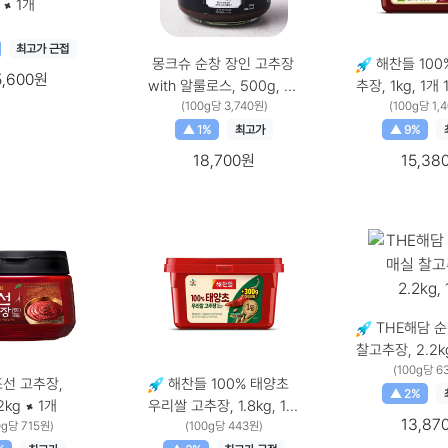
g × 1개
최고가 근접
몽크슈 순창 장인 고추장
해찬들 100
5,600원
with 알룰로스, 500g, 1
추
개 500g × 1개
(100g당 3,740원)
(100g당 1,
▲ 1%
최고가
▲ 9%
18,700원
15,38
THE해담 
찰고추장, 2.2kg
2.2kg × 1개
(100g당 6
선 고추장,
해찬들 100% 태양초
▲ 2%
kg, 1개 2kg × 1개
우리쌀 고추장, 1.8kg, 1개
13,87
0g당 715원)
1.8kg × 1개
(100g당 443원)