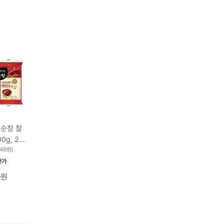
 순창 찰
0g, 2개
449원)
균가
0원