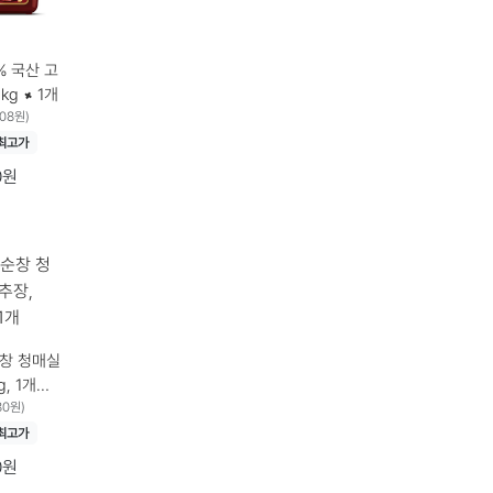
% 국산 고
장, 1kg, 1개 1kg × 1개
408원)
최고가
0원
순창 청매실
, 1개
30원)
최고가
0원