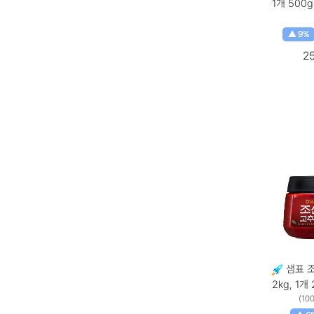
1개 500
▲ 9%
2
샘표 조
2
(10