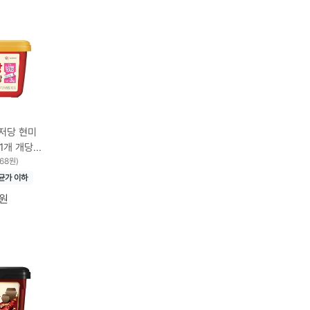
저당 현미
개 개당
0g × 1개
668원)
균가 이하
0원