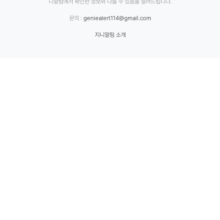
니알림에서 확인한 정보와 다를 수 있음을 알려드립니다.
문의 :
geniealert114@gmail.com
지니알림 소개