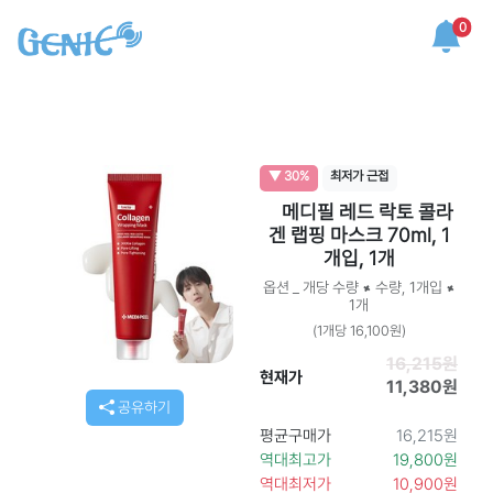
0
▼ 30%
최저가 근접
메디필 레드 락토 콜라
겐 랩핑 마스크 70ml, 1
개입, 1개
옵션 _ 개당 수량 × 수량, 1개입 ×
1개
(1개당 16,100원)
16,215원
현재가
11,380원
공유하기
평균구매가
16,215원
역대최고가
19,800원
역대최저가
10,900원