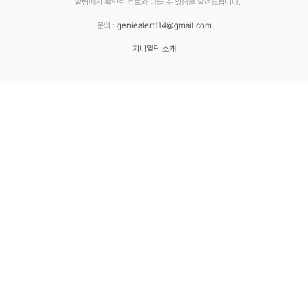
니알림에서 확인한 정보와 다를 수 있음을 알려드립니다.
문의 :
geniealert114@gmail.com
지니알림 소개