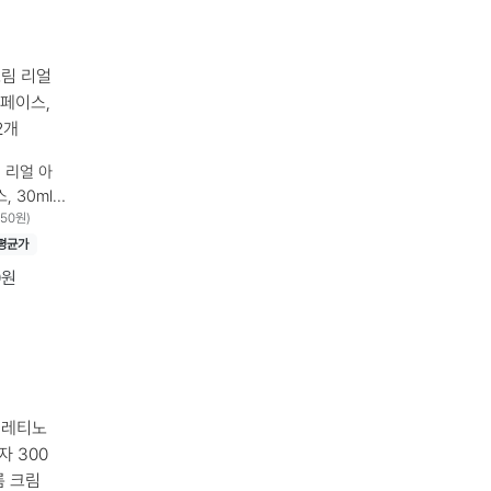
 리얼 아
 30ml,
개
750원)
평균가
0원