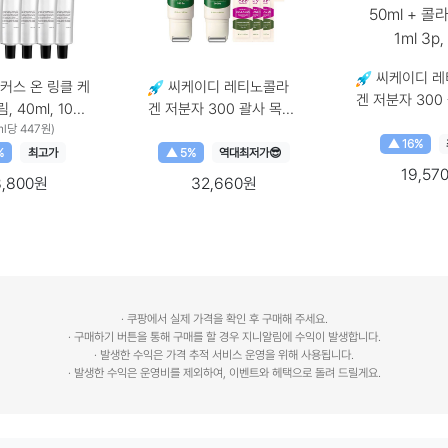
씨케이디 레
커스 온 링클 케
씨케이디 레티노콜라
겐 저분자 300
, 40ml, 10개
겐 저분자 300 괄사 목주
름 크림 50ml 
10개
ml당 447원)
름 크림 50ml + 콜라겐
앰플 1ml 3p, 1개 개
▲ 16%
앰플 1ml 3p, 2개 2개, 2
%
최고가
▲ 5%
역대최저가😎
량 × 수량, 50m
19,57
개
8,800원
32,660원
· 쿠팡에서 실제 가격을 확인 후 구매해 주세요.
· 구매하기 버튼을 통해 구매를 할 경우 지니알림에 수익이 발생합니다.
· 발생한 수익은 가격 추적 서비스 운영을 위해 사용됩니다.