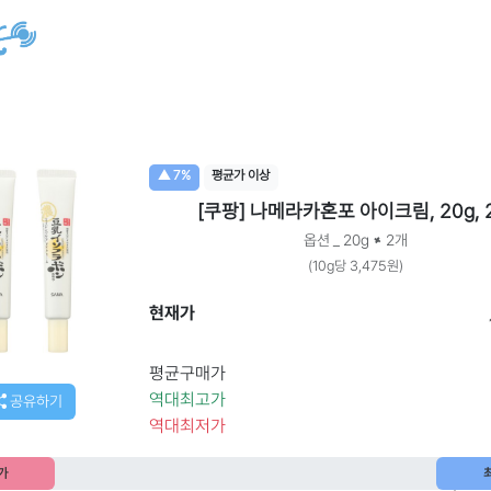
▲ 7%
평균가 이상
[쿠팡] 나메라카혼포 아이크림, 20g, 
옵션 _ 20g × 2개
(10g당 3,475원)
현재가
평균구매가
역대최고가
공유하기
역대최저가
가