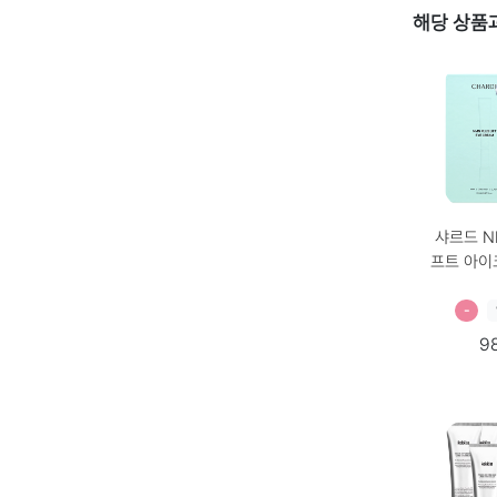
해당 상품과
샤르드 N
프트 아이
+아이크림+리필
개
-
9