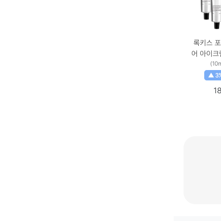
록키스 포
어 아이크림
40ml × 
(10
▲ 3
1