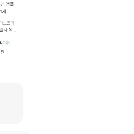
티노콜라
 괄사 목주
+ 콜라겐
당 용
최고가
l × 1개
0원