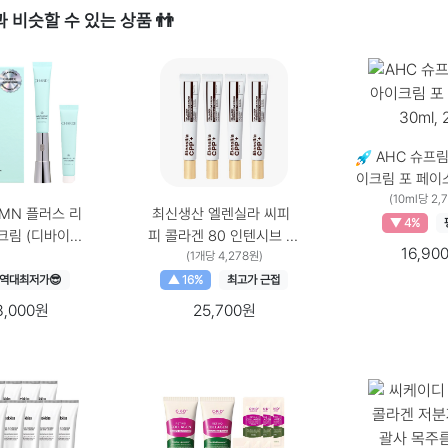
 비슷할 수 있는 상품 👬
AHC 슈프림
이크림 포 페이스,
2개 30ml × 2
(10ml당 2,
MN 플러스 리
최신생산 엘렌실라 씨피
▼ 4%
크림 (디바이스
피 콜라겐 80 인텐시브 아
16,90
) 수량, 1
이크림 20g x5P 세트
(1개당 4,278원)
1021642, 20g, 4개
역대최저가😎
▲ 16%
최고가 근접
20g × 4개
8,000원
25,700원