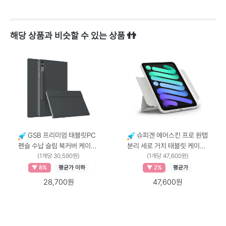
해당 상품과 비슷할 수 있는 상품 👬
GSB 프리미엄 태블릿PC
슈피겐 에어스킨 프로 원탭
펜슬 수납 슬림 북커버 케이스
분리 세로 거치 태블릿 케이스
차콜블랙 × 갤럭시탭 S10FE /
(1개당 30,590원)
커버형 ACS09164 적용모델
(1개당 47,600원)
S9FE / S9 × 1개
× 색상 × 수량, 아이패드 미니
▼ 8%
평균가 이하
▼ 2%
평균가
7세대(A17 Pro) / 미니 6세대
28,700원
47,600원
× 그레이 × 1개