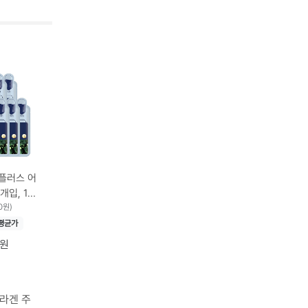
플러스 어
개입, 1개
0원)
평균가
0원