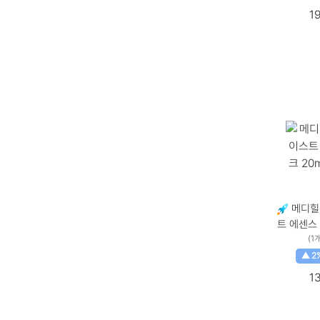
1
메디힐
트 에센스 
개입, 15개 개당 수량 ×
(1
량, 1개입 
▲ 2
1