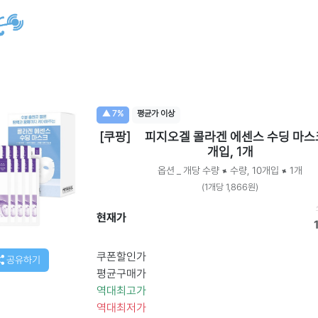
▲ 7%
평균가 이상
[쿠팡]
피지오겔 콜라겐 에센스 수딩 마스크 
개입, 1개
옵션 _ 개당 수량 × 수량, 10개입 × 1개
(1개당 1,866원)
현재가
쿠폰할인가
공유하기
평균구매가
역대최고가
역대최저가