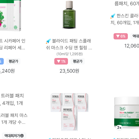
한스킨 콜라
치, 60개입, 1개 개당 수
× 수량, 60개입
▼ 6%
역대
 시카페어 인
블라이드 패팅 스플래
12,06
딩 리페어 세럼
쉬 마스크 수딩 앤 힐링 그
g, 5개입, 1개
린티, 150ml, 1개 150ml
(10ml당 1,295원)
× 수량, 5개입
× 1개
%
평균가
▼ 1%
평균가
8,240원
23,500원
트러블 패치 마스
개당 수량
개입 × 1개
역대최저가😎