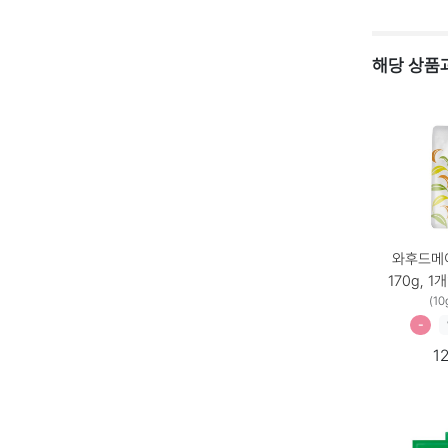
해당 상품과
와후드메이
170g, 1개입,
량 × 수량,
(10
-
1