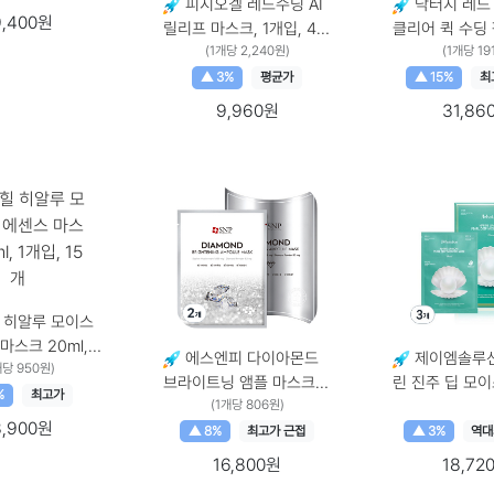
피지오겔 레드수딩 AI
닥터지 레드
9,400원
릴리프 마스크, 1개입, 4개
클리어 퀵 수딩 팩
1개입 × 4개
(1개당 2,240원)
70개입, 2개 70개입 × 2
(1개당 19
개
▲ 3%
평균가
▲ 15%
최
9,960원
31,86
 히알루 모이스
마스크 20ml, 1
에스엔피 다이아몬드
제이엠솔루션
 수
개당 950원)
브라이트닝 앰플 마스크,
린 진주 딥 모
× 15개
%
최고가
10개입, 2개 10개입 × 2
(1개당 806원)
크 펄, 10개입, 3개
3,900원
개
입 × 3개, 10개
▲ 8%
최고가 근접
▲ 3%
역대
16,800원
18,72