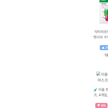
닥터자르트
텐시브 수
마스크 25
개당 수량 
▲ 2
× 1개
1
이옴 
크, 4개입, 1개 
× 수량, 4
▼ 18%