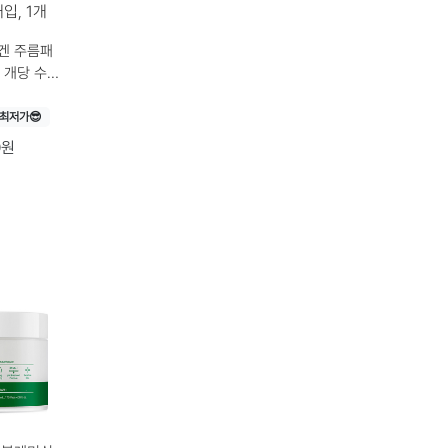
겐 주름패
량
 × 1개
최저가😎
0원