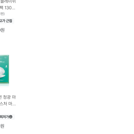
 블레미쉬
 130ml,
1원)
고가 근접
0원
 청광 마
이스처 마스
 10개
입 × 3개
최저가😎
0원