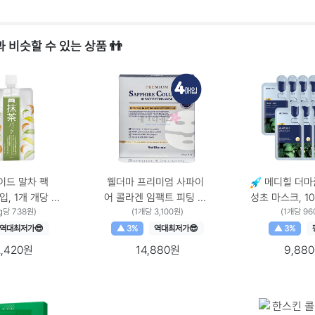
 비슷할 수 있는 상품 👬
드 말차 팩
웰더마 프리미엄 사파이
메디힐 더마
 1개 개당 수
어 콜라겐 임팩트 피팅 마
성초 마스크, 10
 1개입 × 1개
g당 738원)
스크 25g, 4개입, 1개
(1개당 3,100원)
10개입 × 1개
(1개당 96
역대최저가😎
▲ 3%
역대최저가😎
▲ 3%
2,420원
14,880원
9,88