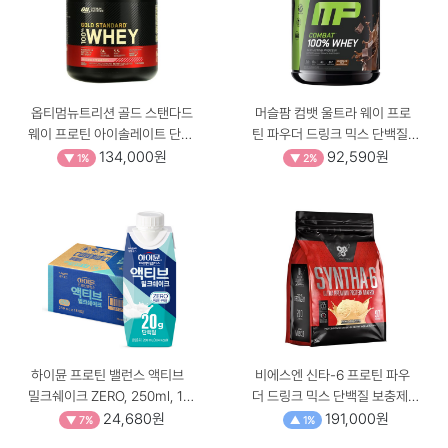
옵티멈뉴트리션 골드 스탠다드
머슬팜 컴뱃 울트라 웨이 프로
웨이 프로틴 아이솔레이트 단백
틴 파우더 드링크 믹스 단백질
질 보충제 스트로베리, 2.27kg,
보충제 초콜릿 밀크 _개당 중량
134,000원
92,590원
▼ 1%
▼ 2%
1개 _개당 중량 × 수량, 2.27kg
× 수량, 2.27kg × 1개
× 1개
하이뮨 프로틴 밸런스 액티브
비에스엔 신타-6 프로틴 파우
밀크쉐이크 ZERO, 250ml, 18
더 드링크 믹스 단백질 보충제 _
개 _250ml × 18개
개당 중량 × 수량, 4.56kg × 1
24,680원
191,000원
▼ 7%
▲ 1%
개