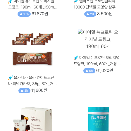
마이밀 뉴프로틴 오리지널
엘라스틴 프로틴클리닉
드링크, 190ml, 60개 _190ml
10000 단백질 고영양 샴푸 플
× 60개, 190ml × 60개
로럴 머스크 향, 1L, 1개 _개당
61,870원
8,500원
▲ 10%
▲ 2%
용량 × 수량, 1L × 1개
마이밀 뉴프로틴 오리지널
드링크, 190ml, 60개 _개당 용
량 × 수량, 190ml × 60개
61,020원
▲ 9%
올가니카 올라 츄이프로틴
바 피넛카카오, 35g, 8개 _개당
중량 × 수량, 35g × 8개
11,600원
▲ 4%