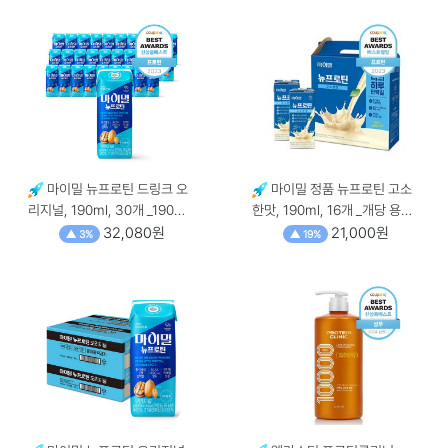
마이밀 뉴프로틴 드링크 오
마이밀 정품 뉴프로틴 고소
리지널, 190ml, 30개 _190ml
한맛, 190ml, 16개 _개당 용량
× 30개
× 수량, 190ml × 16개
32,080원
21,000원
▲ 3%
▲ 19%