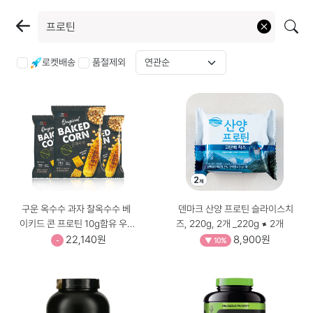
로켓배송
품절제외
구운 옥수수 과자 찰옥수수 베
덴마크 산양 프로틴 슬라이스치
이키드 콘 프로틴 10g함유 우유
즈, 220g, 2개 _220g × 2개
시즈닝 껍질제거 낱개포장 9개
22,140원
8,900원
-
▼ 10%
입, 180g, 3개 _180g × 3개