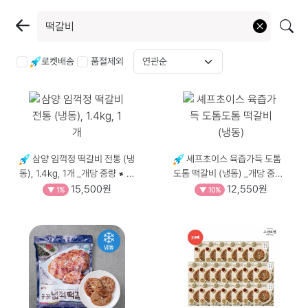
로켓배송
품절제외
삼양 임꺽정 떡갈비 전통 (냉
셰프초이스 육즙가득 도톰
동), 1.4kg, 1개 _개당 중량 × 수
도톰 떡갈비 (냉동) _개당 중량
량, 1.4kg × 1개
× 수량, 1kg × 1개
15,500원
12,550원
▼ 1%
▼ 10%