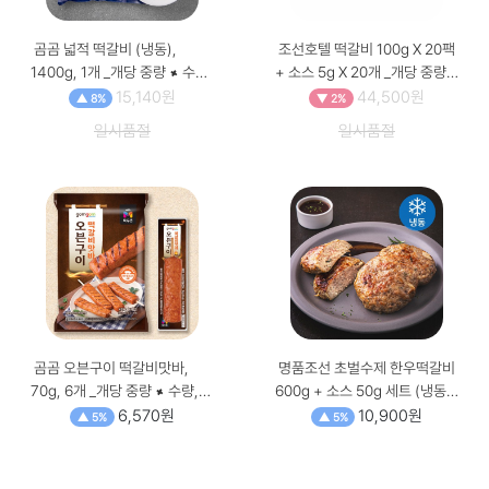
곰곰 넓적 떡갈비 (냉동),
조선호텔 떡갈비 100g X 20팩
1400g, 1개 _개당 중량 × 수량,
+ 소스 5g X 20개 _개당 중량
1.4kg × 1개
× 수량, 100g × 20개
15,140원
44,500원
▲ 8%
▼ 2%
일시품절
일시품절
곰곰 오븐구이 떡갈비맛바,
명품조선 초벌수제 한우떡갈비
70g, 6개 _개당 중량 × 수량,
600g + 소스 50g 세트 (냉동),
70g × 6개
650g, 1세트 _개당 중량 × 수
6,570원
10,900원
▲ 5%
▲ 5%
량, 650g × 1세트